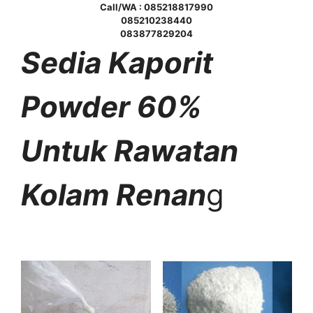
Call/WA : 085218817990
085210238440
083877829204
Sedia Kaporit
Powder 60%
Untuk Rawatan
Kolam Renan
g