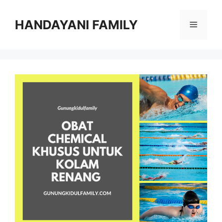
Langsung
ke
HANDAYANI FAMILY
Menu
isi