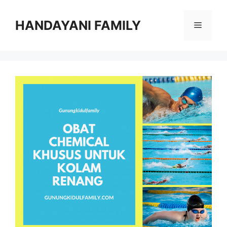
Langsung
ke
HANDAYANI FAMILY
Menu
isi