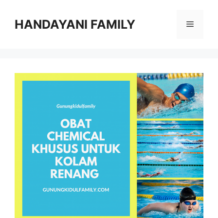
Langsung
ke
HANDAYANI FAMILY
Menu
isi