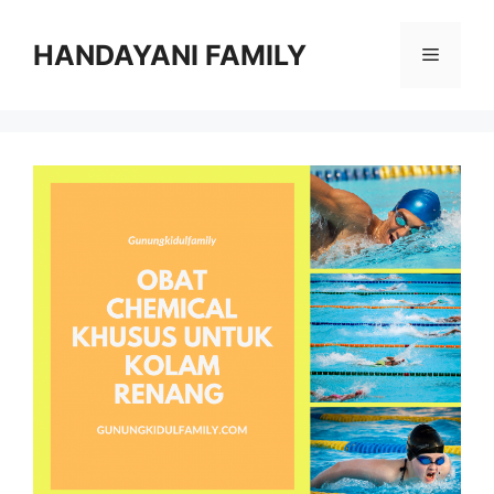
Langsung
ke
HANDAYANI FAMILY
Menu
isi