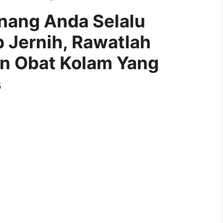
enang Anda Selalu
p Jernih, Rawatlah
an Obat Kolam Yang
s