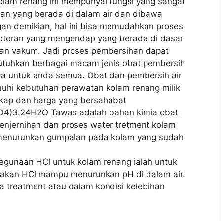
lam renang ini mempunyai fungsi yang sangat
ran yang berada di dalam air dan dibawa
n demikian, hal ini bisa memudahkan proses
otoran yang mengendap yang berada di dasar
an vakum. Jadi proses pembersihan dapat
butuhkan berbagai macam jenis obat pembersih
a untuk anda semua. Obat dan pembersih air
uhi kebutuhan perawatan kolam renang milik
kap dan harga yang bersahabat
SO4)3.24H2O Tawas adalah bahan kimia obat
penjernihan dan proses water tretment kolam
menurunkan gumpalan pada kolam yang sudah
Kegunaan HCl untuk kolam renang ialah untuk
renakan HCl mampu menurunkan pH di dalam air.
ka treatment atau dalam kondisi kelebihan