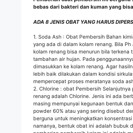
bebas dari bakteri dan kuman yang bi
ADA 8 JENIS OBAT YANG HARUS DIPE
1. Soda Ash : Obat Pembersih Bahan kimi
yang ada di dalam kolam renang. Bila Ph a
kolam renang bisa menurun bila terkena 
tambahan air hujan. Pada penggunaannya,
dimasukkan ke kolam renang. Agar hasil
lebih baik dilakukan dalam kondisi sirkulas
mempercepat proses meratanya soda as
2. Chlorine : obat Pembersih Selanjutny
renang adalah Chlorine. Jenis ini ada be
masing mempunyai kegunaan bentuk dan ti
powder 60% atau yang sering disebut den
berguna untuk meningkatkan konsentrasi 
namanya, bentuk obat ini adalah bubuk 