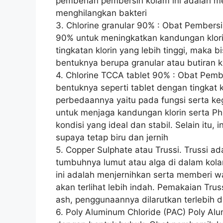
pemberian pembersih kolam ini adalah men
menghilangkan bakteri
3. Chlorine granular 90% : Obat Pembersi
90% untuk meningkatkan kandungan klori
tingkatan klorin yang lebih tinggi, maka
bentuknya berupa granular atau butiran k
4. Chlorine TCCA tablet 90% : Obat Pembe
bentuknya seperti tablet dengan tingkat k
perbedaannya yaitu pada fungsi serta ke
untuk menjaga kandungan klorin serta Ph
kondisi yang ideal dan stabil. Selain itu,
supaya tetap biru dan jernih
5. Copper Sulphate atau Trussi. Trussi 
tumbuhnya lumut atau alga di dalam kola
ini adalah menjernihkan serta memberi w
akan terlihat lebih indah. Pemakaian Tru
ash, penggunaannya dilarutkan terlebih 
6. Poly Aluminum Chloride (PAC) Poly Al