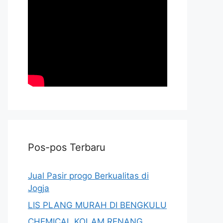
Pos-pos Terbaru
Jual Pasir progo Berkualitas di
Jogja
LIS PLANG MURAH DI BENGKULU
CHEMICAL KOLAM RENANG