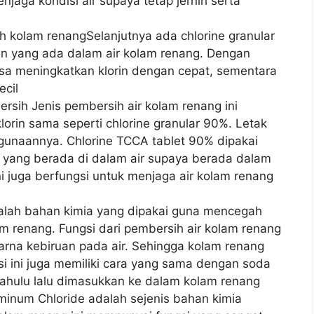
jaga kondisi air supaya tetap jernih serta
h kolam renangSelanjutnya ada chlorine granular
n yang ada dalam air kolam renang. Dengan
 bisa meningkatkan klorin dengan cepat, sementara
ecil
rsih Jenis pembersih air kolam renang ini
lorin sama seperti chlorine granular 90%. Letak
gunaannya. Chlorine TCCA tablet 90% dipakai
 yang berada di dalam air supaya berada dalam
 ini juga berfungsi untuk menjaga air kolam renang
adalah bahan kimia yang dipakai guna mencegah
m renang. Fungsi dari pembersih air kolam renang
arna kebiruan pada air. Sehingga kolam renang
ssi ini juga memiliki cara yang sama dengan soda
dahulu lalu dimasukkan ke dalam kolam renang
uminum Chloride adalah sejenis bahan kimia