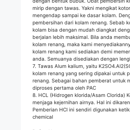
dengan bentuk bubuk. Obat pembersih ko
mirip dengan tawas. Yakni mengikat koto
mengendap sampai ke dasar kolam. Denga
pembersihan dari kolam renang. Sebab k
kolam bisa dengan mudah diangkat deng
berjalan lebih maksimal. Bila anda mem
kolam renang, maka kami menyediakanny
kolam renang kami sediakan demi memen
anda. Semuanya disediakan dengan leng
7. Tawas Alum kalium, yaitu K2SO4.Al2(
kolam renang yang sering dipakai untuk 
renang. Sebagai bahan pemberat untuk 
diproses pertama oleh PAC
8. HCL (Hidrogen klorida/Asam Clorida) 
menjaga kejernihan airnya. Hal ini dika
Pemberian HCl ini sendiri digunakan keti
chemical