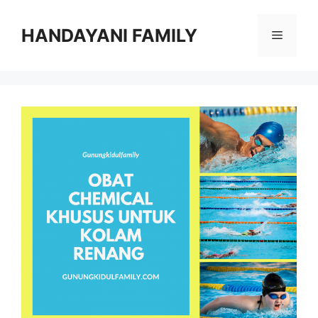
Langsung
ke
HANDAYANI FAMILY
Menu
isi