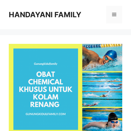
Langsung
ke
HANDAYANI FAMILY
Menu
isi