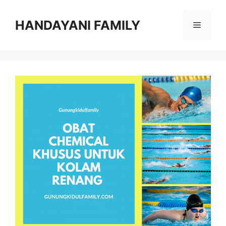
Langsung
ke
HANDAYANI FAMILY
Menu
isi