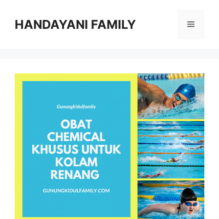
Langsung
ke
HANDAYANI FAMILY
Menu
isi