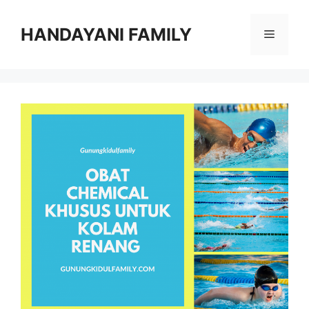
Langsung
ke
HANDAYANI FAMILY
Menu
isi