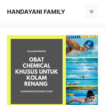
Langsung
ke
HANDAYANI FAMILY
Menu
isi