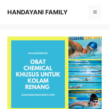
Langsung
ke
HANDAYANI FAMILY
Menu
isi