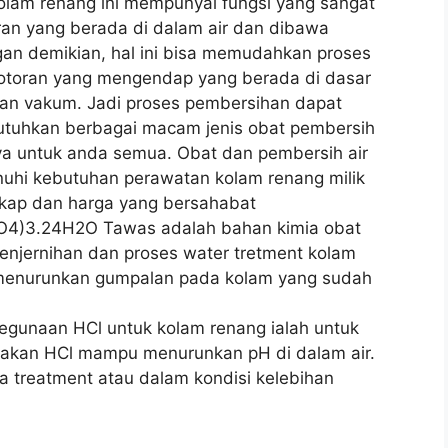
lam renang ini mempunyai fungsi yang sangat
ran yang berada di dalam air dan dibawa
n demikian, hal ini bisa memudahkan proses
otoran yang mengendap yang berada di dasar
an vakum. Jadi proses pembersihan dapat
butuhkan berbagai macam jenis obat pembersih
a untuk anda semua. Obat dan pembersih air
uhi kebutuhan perawatan kolam renang milik
kap dan harga yang bersahabat
SO4)3.24H2O Tawas adalah bahan kimia obat
penjernihan dan proses water tretment kolam
menurunkan gumpalan pada kolam yang sudah
Kegunaan HCl untuk kolam renang ialah untuk
renakan HCl mampu menurunkan pH di dalam air.
ka treatment atau dalam kondisi kelebihan