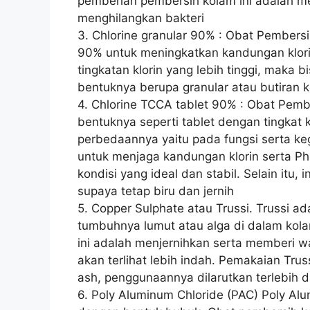
pemberian pembersih kolam ini adalah men
menghilangkan bakteri
3. Chlorine granular 90% : Obat Pembersi
90% untuk meningkatkan kandungan klori
tingkatan klorin yang lebih tinggi, maka
bentuknya berupa granular atau butiran k
4. Chlorine TCCA tablet 90% : Obat Pembe
bentuknya seperti tablet dengan tingkat k
perbedaannya yaitu pada fungsi serta ke
untuk menjaga kandungan klorin serta Ph
kondisi yang ideal dan stabil. Selain itu,
supaya tetap biru dan jernih
5. Copper Sulphate atau Trussi. Trussi 
tumbuhnya lumut atau alga di dalam kola
ini adalah menjernihkan serta memberi w
akan terlihat lebih indah. Pemakaian Tru
ash, penggunaannya dilarutkan terlebih 
6. Poly Aluminum Chloride (PAC) Poly Al