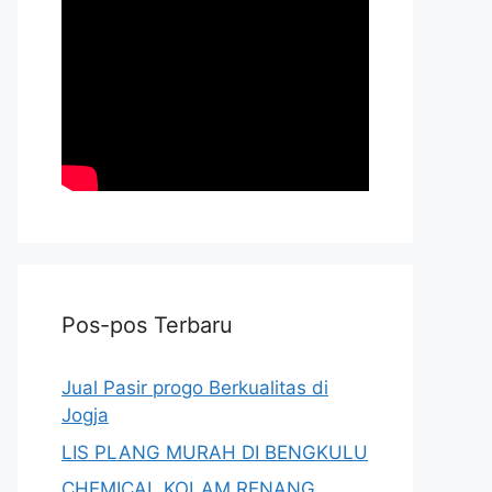
Pos-pos Terbaru
Jual Pasir progo Berkualitas di
Jogja
LIS PLANG MURAH DI BENGKULU
CHEMICAL KOLAM RENANG