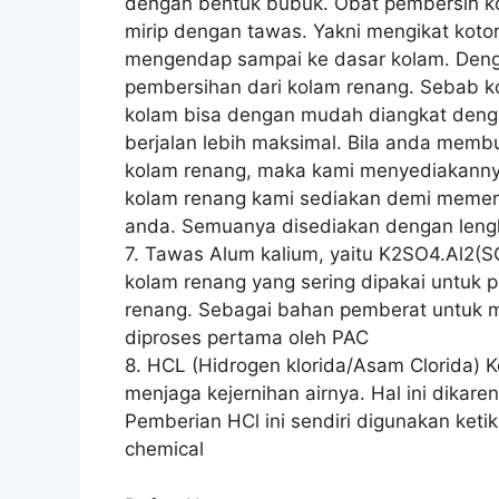
dengan bentuk bubuk. Obat pembersih ko
mirip dengan tawas. Yakni mengikat koto
mengendap sampai ke dasar kolam. Denga
pembersihan dari kolam renang. Sebab k
kolam bisa dengan mudah diangkat deng
berjalan lebih maksimal. Bila anda mem
kolam renang, maka kami menyediakanny
kolam renang kami sediakan demi memen
anda. Semuanya disediakan dengan leng
7. Tawas Alum kalium, yaitu K2SO4.Al2(
kolam renang yang sering dipakai untuk 
renang. Sebagai bahan pemberat untuk 
diproses pertama oleh PAC
8. HCL (Hidrogen klorida/Asam Clorida) 
menjaga kejernihan airnya. Hal ini dika
Pemberian HCl ini sendiri digunakan keti
chemical