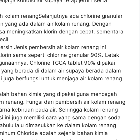
jaga kondisi air supaya tetap jernih serta
h kolam renangSelanjutnya ada chlorine granular
n yang ada dalam air kolam renang. Dengan
 bisa meningkatkan klorin dengan cepat, sementara
ecil
rsih Jenis pembersih air kolam renang ini
lorin sama seperti chlorine granular 90%. Letak
gunaannya. Chlorine TCCA tablet 90% dipakai
 yang berada di dalam air supaya berada dalam
 ini juga berfungsi untuk menjaga air kolam renang
adalah bahan kimia yang dipakai guna mencegah
m renang. Fungsi dari pembersih air kolam renang
arna kebiruan pada air. Sehingga kolam renang
ssi ini juga memiliki cara yang sama dengan soda
dahulu lalu dimasukkan ke dalam kolam renang
uminum Chloride adalah sejenis bahan kimia