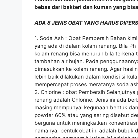
bebas dari bakteri dan kuman yang bi
ADA 8 JENIS OBAT YANG HARUS DIPE
1. Soda Ash : Obat Pembersih Bahan kimi
yang ada di dalam kolam renang. Bila Ph a
kolam renang bisa menurun bila terkena 
tambahan air hujan. Pada penggunaannya,
dimasukkan ke kolam renang. Agar hasil
lebih baik dilakukan dalam kondisi sirkulas
mempercepat proses meratanya soda as
2. Chlorine : obat Pembersih Selanjutny
renang adalah Chlorine. Jenis ini ada be
masing mempunyai kegunaan bentuk dan ti
powder 60% atau yang sering disebut den
berguna untuk meningkatkan konsentrasi 
namanya, bentuk obat ini adalah bubuk 