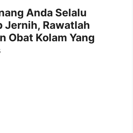
enang Anda Selalu
p Jernih, Rawatlah
an Obat Kolam Yang
s