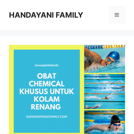
Langsung
ke
HANDAYANI FAMILY
Menu
isi