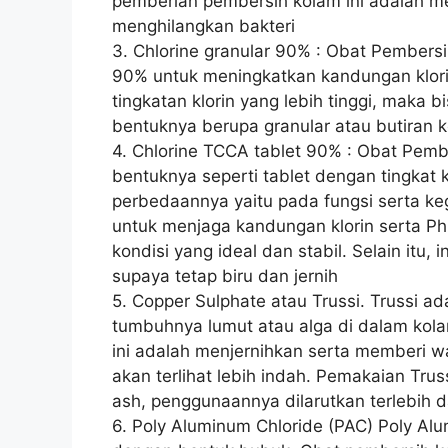
pemberian pembersih kolam ini adalah men
menghilangkan bakteri
3. Chlorine granular 90% : Obat Pembersi
90% untuk meningkatkan kandungan klori
tingkatan klorin yang lebih tinggi, maka
bentuknya berupa granular atau butiran k
4. Chlorine TCCA tablet 90% : Obat Pembe
bentuknya seperti tablet dengan tingkat k
perbedaannya yaitu pada fungsi serta ke
untuk menjaga kandungan klorin serta Ph
kondisi yang ideal dan stabil. Selain itu,
supaya tetap biru dan jernih
5. Copper Sulphate atau Trussi. Trussi 
tumbuhnya lumut atau alga di dalam kola
ini adalah menjernihkan serta memberi w
akan terlihat lebih indah. Pemakaian Tru
ash, penggunaannya dilarutkan terlebih 
6. Poly Aluminum Chloride (PAC) Poly Al