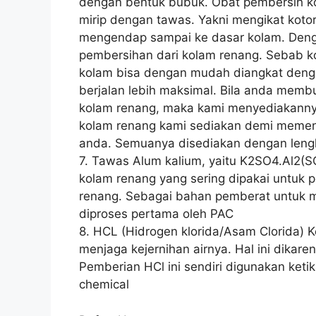
dengan bentuk bubuk. Obat pembersih ko
mirip dengan tawas. Yakni mengikat koto
mengendap sampai ke dasar kolam. Denga
pembersihan dari kolam renang. Sebab k
kolam bisa dengan mudah diangkat deng
berjalan lebih maksimal. Bila anda mem
kolam renang, maka kami menyediakanny
kolam renang kami sediakan demi memen
anda. Semuanya disediakan dengan leng
7. Tawas Alum kalium, yaitu K2SO4.Al2(
kolam renang yang sering dipakai untuk 
renang. Sebagai bahan pemberat untuk 
diproses pertama oleh PAC
8. HCL (Hidrogen klorida/Asam Clorida) 
menjaga kejernihan airnya. Hal ini dika
Pemberian HCl ini sendiri digunakan keti
chemical