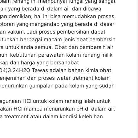
lam renang ini mempunyai fungsi yang sangat
ran yang berada di dalam air dan dibawa
n demikian, hal ini bisa memudahkan proses
otoran yang mengendap yang berada di dasar
an vakum. Jadi proses pembersihan dapat
butuhkan berbagai macam jenis obat pembersih
a untuk anda semua. Obat dan pembersih air
uhi kebutuhan perawatan kolam renang milik
kap dan harga yang bersahabat
SO4)3.24H2O Tawas adalah bahan kimia obat
penjernihan dan proses water tretment kolam
menurunkan gumpalan pada kolam yang sudah
Kegunaan HCl untuk kolam renang ialah untuk
renakan HCl mampu menurunkan pH di dalam air.
ka treatment atau dalam kondisi kelebihan