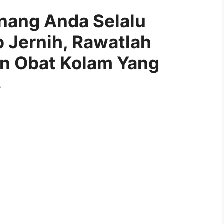
enang Anda Selalu
p Jernih, Rawatlah
an Obat Kolam Yang
s