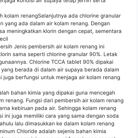
jaga kondisi air supaya tetap jernih serta
h kolam renangSelanjutnya ada chlorine granular
n yang ada dalam air kolam renang. Dengan
 bisa meningkatkan klorin dengan cepat, sementara
ecil
rsih Jenis pembersih air kolam renang ini
lorin sama seperti chlorine granular 90%. Letak
gunaannya. Chlorine TCCA tablet 90% dipakai
 yang berada di dalam air supaya berada dalam
 ini juga berfungsi untuk menjaga air kolam renang
adalah bahan kimia yang dipakai guna mencegah
m renang. Fungsi dari pembersih air kolam renang
arna kebiruan pada air. Sehingga kolam renang
ssi ini juga memiliki cara yang sama dengan soda
dahulu lalu dimasukkan ke dalam kolam renang
uminum Chloride adalah sejenis bahan kimia