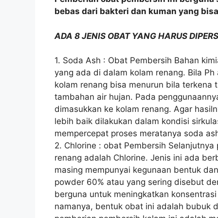
bebas dari bakteri dan kuman yang bi
ADA 8 JENIS OBAT YANG HARUS DIPE
1. Soda Ash : Obat Pembersih Bahan kimi
yang ada di dalam kolam renang. Bila Ph a
kolam renang bisa menurun bila terkena 
tambahan air hujan. Pada penggunaannya,
dimasukkan ke kolam renang. Agar hasil
lebih baik dilakukan dalam kondisi sirkulas
mempercepat proses meratanya soda as
2. Chlorine : obat Pembersih Selanjutny
renang adalah Chlorine. Jenis ini ada be
masing mempunyai kegunaan bentuk dan ti
powder 60% atau yang sering disebut den
berguna untuk meningkatkan konsentrasi 
namanya, bentuk obat ini adalah bubuk 