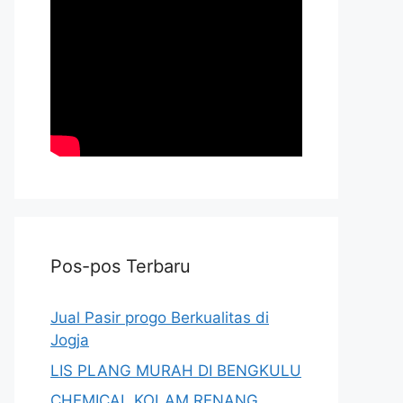
Pos-pos Terbaru
Jual Pasir progo Berkualitas di
Jogja
LIS PLANG MURAH DI BENGKULU
CHEMICAL KOLAM RENANG