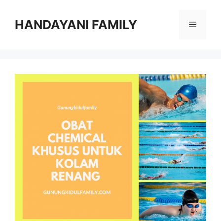
Langsung
ke
HANDAYANI FAMILY
Menu
isi