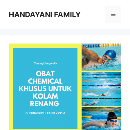
Langsung
ke
HANDAYANI FAMILY
Menu
isi