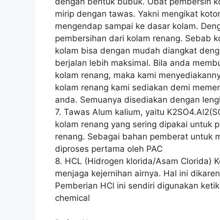
dengan bentuk bubuk. Obat pembersih ko
mirip dengan tawas. Yakni mengikat koto
mengendap sampai ke dasar kolam. Denga
pembersihan dari kolam renang. Sebab k
kolam bisa dengan mudah diangkat deng
berjalan lebih maksimal. Bila anda mem
kolam renang, maka kami menyediakanny
kolam renang kami sediakan demi memen
anda. Semuanya disediakan dengan leng
7. Tawas Alum kalium, yaitu K2SO4.Al2(
kolam renang yang sering dipakai untuk 
renang. Sebagai bahan pemberat untuk 
diproses pertama oleh PAC
8. HCL (Hidrogen klorida/Asam Clorida) 
menjaga kejernihan airnya. Hal ini dika
Pemberian HCl ini sendiri digunakan keti
chemical