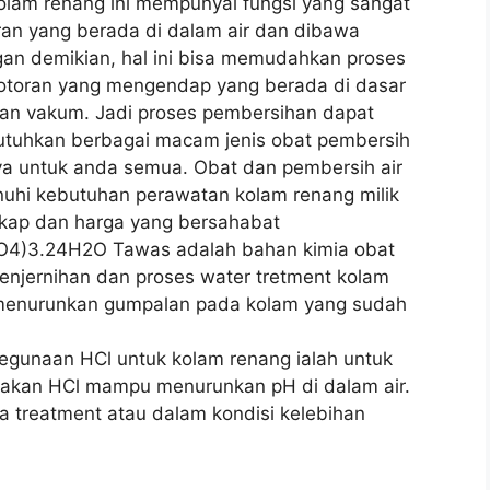
lam renang ini mempunyai fungsi yang sangat
ran yang berada di dalam air dan dibawa
n demikian, hal ini bisa memudahkan proses
otoran yang mengendap yang berada di dasar
an vakum. Jadi proses pembersihan dapat
butuhkan berbagai macam jenis obat pembersih
a untuk anda semua. Obat dan pembersih air
uhi kebutuhan perawatan kolam renang milik
kap dan harga yang bersahabat
SO4)3.24H2O Tawas adalah bahan kimia obat
penjernihan dan proses water tretment kolam
menurunkan gumpalan pada kolam yang sudah
Kegunaan HCl untuk kolam renang ialah untuk
renakan HCl mampu menurunkan pH di dalam air.
ka treatment atau dalam kondisi kelebihan