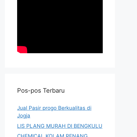
Pos-pos Terbaru
Jual Pasir progo Berkualitas di
Jogja
LIS PLANG MURAH DI BENGKULU
CHEMICAL KOLAM RENANG