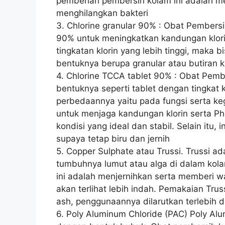
pemberian pembersih kolam ini adalah men
menghilangkan bakteri
3. Chlorine granular 90% : Obat Pembersi
90% untuk meningkatkan kandungan klori
tingkatan klorin yang lebih tinggi, maka
bentuknya berupa granular atau butiran k
4. Chlorine TCCA tablet 90% : Obat Pembe
bentuknya seperti tablet dengan tingkat k
perbedaannya yaitu pada fungsi serta ke
untuk menjaga kandungan klorin serta Ph
kondisi yang ideal dan stabil. Selain itu,
supaya tetap biru dan jernih
5. Copper Sulphate atau Trussi. Trussi 
tumbuhnya lumut atau alga di dalam kola
ini adalah menjernihkan serta memberi w
akan terlihat lebih indah. Pemakaian Tru
ash, penggunaannya dilarutkan terlebih 
6. Poly Aluminum Chloride (PAC) Poly Al