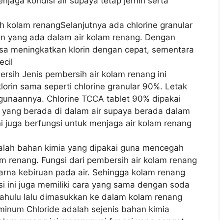
jaga kondisi air supaya tetap jernih serta
h kolam renangSelanjutnya ada chlorine granular
n yang ada dalam air kolam renang. Dengan
 bisa meningkatkan klorin dengan cepat, sementara
ecil
rsih Jenis pembersih air kolam renang ini
lorin sama seperti chlorine granular 90%. Letak
gunaannya. Chlorine TCCA tablet 90% dipakai
 yang berada di dalam air supaya berada dalam
 ini juga berfungsi untuk menjaga air kolam renang
adalah bahan kimia yang dipakai guna mencegah
m renang. Fungsi dari pembersih air kolam renang
arna kebiruan pada air. Sehingga kolam renang
ssi ini juga memiliki cara yang sama dengan soda
dahulu lalu dimasukkan ke dalam kolam renang
uminum Chloride adalah sejenis bahan kimia