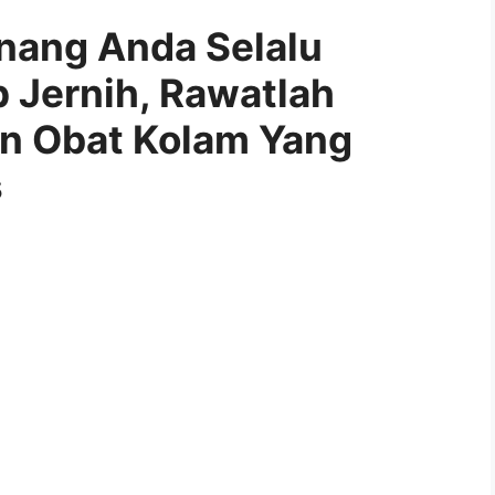
enang Anda Selalu
p Jernih, Rawatlah
an Obat Kolam Yang
s