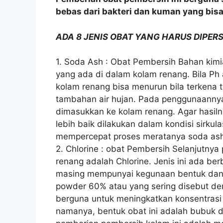
bebas dari bakteri dan kuman yang bi
ADA 8 JENIS OBAT YANG HARUS DIPE
1. Soda Ash : Obat Pembersih Bahan kimi
yang ada di dalam kolam renang. Bila Ph a
kolam renang bisa menurun bila terkena 
tambahan air hujan. Pada penggunaannya,
dimasukkan ke kolam renang. Agar hasil
lebih baik dilakukan dalam kondisi sirkulas
mempercepat proses meratanya soda as
2. Chlorine : obat Pembersih Selanjutny
renang adalah Chlorine. Jenis ini ada be
masing mempunyai kegunaan bentuk dan ti
powder 60% atau yang sering disebut den
berguna untuk meningkatkan konsentrasi 
namanya, bentuk obat ini adalah bubuk 