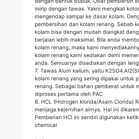
dengan bentuk bubuk. Obat pembersih ko
mirip dengan tawas. Yakni mengikat koto
mengendap sampai ke dasar kolam. Denga
pembersihan dari kolam renang. Sebab k
kolam bisa dengan mudah diangkat deng
berjalan lebih maksimal. Bila anda mem
kolam renang, maka kami menyediakanny
kolam renang kami sediakan demi memen
anda. Semuanya disediakan dengan leng
7. Tawas Alum kalium, yaitu K2SO4.Al2(
kolam renang yang sering dipakai untuk 
renang. Sebagai bahan pemberat untuk 
diproses pertama oleh PAC
8. HCL (Hidrogen klorida/Asam Clorida) 
menjaga kejernihan airnya. Hal ini dika
Pemberian HCl ini sendiri digunakan keti
chemical