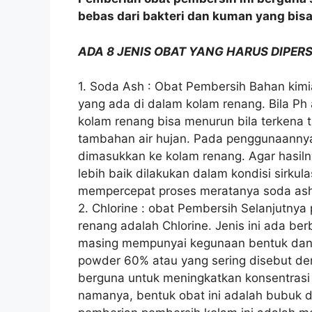
bebas dari bakteri dan kuman yang bi
ADA 8 JENIS OBAT YANG HARUS DIPE
1. Soda Ash : Obat Pembersih Bahan kimi
yang ada di dalam kolam renang. Bila Ph a
kolam renang bisa menurun bila terkena 
tambahan air hujan. Pada penggunaannya,
dimasukkan ke kolam renang. Agar hasil
lebih baik dilakukan dalam kondisi sirkulas
mempercepat proses meratanya soda as
2. Chlorine : obat Pembersih Selanjutny
renang adalah Chlorine. Jenis ini ada be
masing mempunyai kegunaan bentuk dan ti
powder 60% atau yang sering disebut den
berguna untuk meningkatkan konsentrasi 
namanya, bentuk obat ini adalah bubuk 