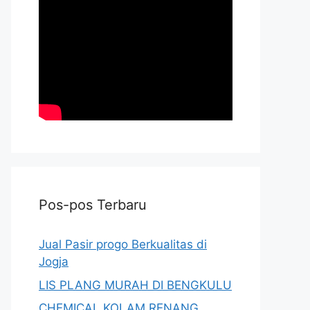
Pos-pos Terbaru
Jual Pasir progo Berkualitas di
Jogja
LIS PLANG MURAH DI BENGKULU
CHEMICAL KOLAM RENANG