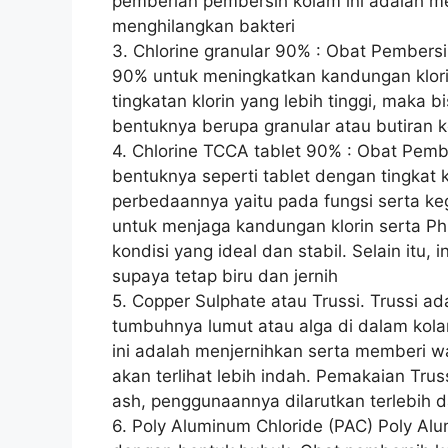
pemberian pembersih kolam ini adalah men
menghilangkan bakteri
3. Chlorine granular 90% : Obat Pembersi
90% untuk meningkatkan kandungan klori
tingkatan klorin yang lebih tinggi, maka
bentuknya berupa granular atau butiran k
4. Chlorine TCCA tablet 90% : Obat Pembe
bentuknya seperti tablet dengan tingkat k
perbedaannya yaitu pada fungsi serta ke
untuk menjaga kandungan klorin serta Ph
kondisi yang ideal dan stabil. Selain itu,
supaya tetap biru dan jernih
5. Copper Sulphate atau Trussi. Trussi 
tumbuhnya lumut atau alga di dalam kola
ini adalah menjernihkan serta memberi w
akan terlihat lebih indah. Pemakaian Tru
ash, penggunaannya dilarutkan terlebih 
6. Poly Aluminum Chloride (PAC) Poly Al