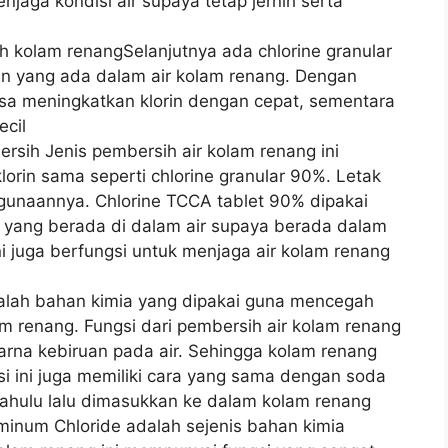
jaga kondisi air supaya tetap jernih serta
h kolam renangSelanjutnya ada chlorine granular
n yang ada dalam air kolam renang. Dengan
 bisa meningkatkan klorin dengan cepat, sementara
ecil
rsih Jenis pembersih air kolam renang ini
lorin sama seperti chlorine granular 90%. Letak
gunaannya. Chlorine TCCA tablet 90% dipakai
 yang berada di dalam air supaya berada dalam
 ini juga berfungsi untuk menjaga air kolam renang
adalah bahan kimia yang dipakai guna mencegah
m renang. Fungsi dari pembersih air kolam renang
arna kebiruan pada air. Sehingga kolam renang
ssi ini juga memiliki cara yang sama dengan soda
dahulu lalu dimasukkan ke dalam kolam renang
uminum Chloride adalah sejenis bahan kimia