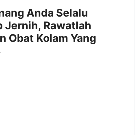
enang Anda Selalu
p Jernih, Rawatlah
an Obat Kolam Yang
s