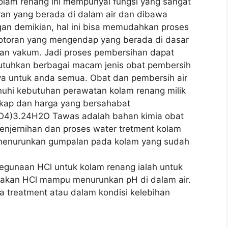
lam renang ini mempunyai fungsi yang sangat
ran yang berada di dalam air dan dibawa
n demikian, hal ini bisa memudahkan proses
otoran yang mengendap yang berada di dasar
an vakum. Jadi proses pembersihan dapat
butuhkan berbagai macam jenis obat pembersih
a untuk anda semua. Obat dan pembersih air
uhi kebutuhan perawatan kolam renang milik
kap dan harga yang bersahabat
SO4)3.24H2O Tawas adalah bahan kimia obat
penjernihan dan proses water tretment kolam
menurunkan gumpalan pada kolam yang sudah
Kegunaan HCl untuk kolam renang ialah untuk
renakan HCl mampu menurunkan pH di dalam air.
ka treatment atau dalam kondisi kelebihan