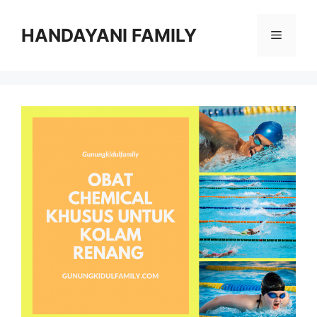
Langsung
ke
HANDAYANI FAMILY
Menu
isi