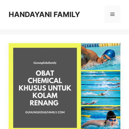
Langsung
ke
HANDAYANI FAMILY
Menu
isi