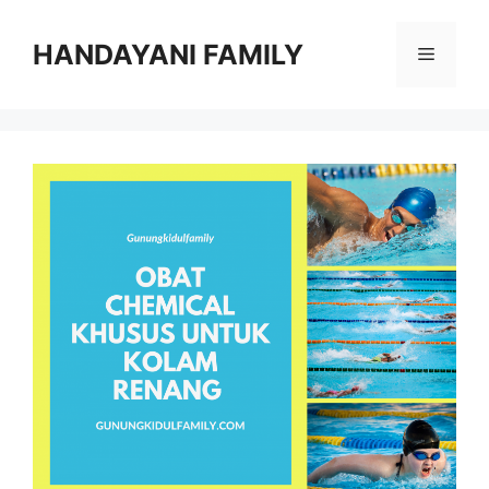
Langsung
ke
HANDAYANI FAMILY
Menu
isi