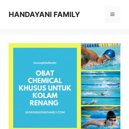
Langsung
ke
HANDAYANI FAMILY
Menu
isi