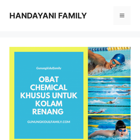
Langsung
ke
HANDAYANI FAMILY
Menu
isi