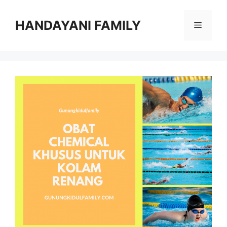
Langsung
ke
HANDAYANI FAMILY
Menu
isi