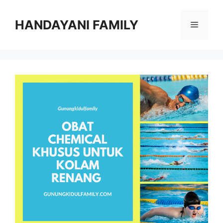
Langsung
ke
HANDAYANI FAMILY
Menu
isi