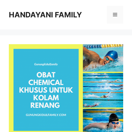
Langsung
ke
HANDAYANI FAMILY
Menu
isi