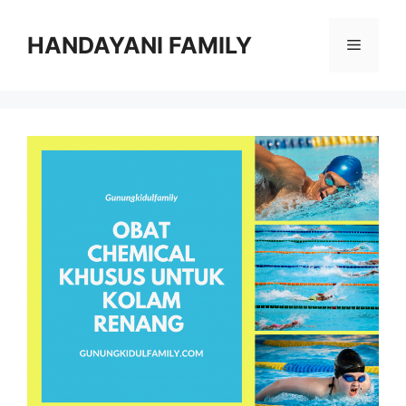
Langsung
ke
HANDAYANI FAMILY
Menu
isi