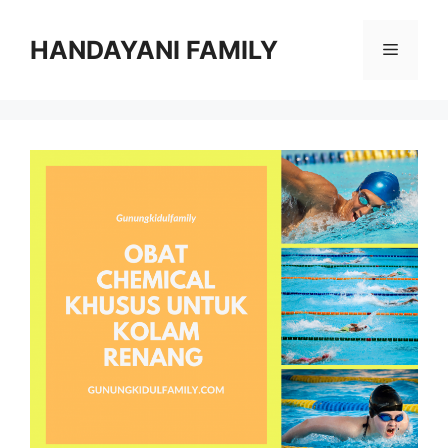
Langsung
ke
HANDAYANI FAMILY
Menu
isi