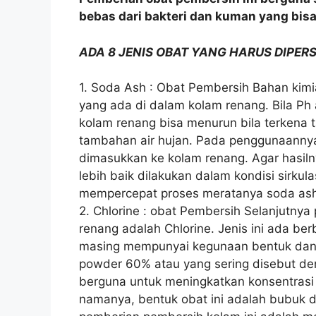
bebas dari bakteri dan kuman yang bi
ADA 8 JENIS OBAT YANG HARUS DIPE
1. Soda Ash : Obat Pembersih Bahan kimi
yang ada di dalam kolam renang. Bila Ph a
kolam renang bisa menurun bila terkena 
tambahan air hujan. Pada penggunaannya,
dimasukkan ke kolam renang. Agar hasil
lebih baik dilakukan dalam kondisi sirkulas
mempercepat proses meratanya soda as
2. Chlorine : obat Pembersih Selanjutny
renang adalah Chlorine. Jenis ini ada be
masing mempunyai kegunaan bentuk dan ti
powder 60% atau yang sering disebut den
berguna untuk meningkatkan konsentrasi 
namanya, bentuk obat ini adalah bubuk 