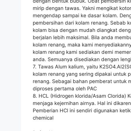
dengan bentuk bubuk. Obat pembersih ko
mirip dengan tawas. Yakni mengikat koto
mengendap sampai ke dasar kolam. Denga
pembersihan dari kolam renang. Sebab k
kolam bisa dengan mudah diangkat deng
berjalan lebih maksimal. Bila anda mem
kolam renang, maka kami menyediakanny
kolam renang kami sediakan demi memen
anda. Semuanya disediakan dengan leng
7. Tawas Alum kalium, yaitu K2SO4.Al2(
kolam renang yang sering dipakai untuk 
renang. Sebagai bahan pemberat untuk 
diproses pertama oleh PAC
8. HCL (Hidrogen klorida/Asam Clorida) 
menjaga kejernihan airnya. Hal ini dika
Pemberian HCl ini sendiri digunakan keti
chemical