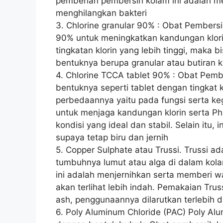
pemberian pembersih kolam ini adalah men
menghilangkan bakteri
3. Chlorine granular 90% : Obat Pembersi
90% untuk meningkatkan kandungan klori
tingkatan klorin yang lebih tinggi, maka
bentuknya berupa granular atau butiran k
4. Chlorine TCCA tablet 90% : Obat Pembe
bentuknya seperti tablet dengan tingkat k
perbedaannya yaitu pada fungsi serta ke
untuk menjaga kandungan klorin serta Ph
kondisi yang ideal dan stabil. Selain itu,
supaya tetap biru dan jernih
5. Copper Sulphate atau Trussi. Trussi 
tumbuhnya lumut atau alga di dalam kola
ini adalah menjernihkan serta memberi w
akan terlihat lebih indah. Pemakaian Tru
ash, penggunaannya dilarutkan terlebih 
6. Poly Aluminum Chloride (PAC) Poly Al