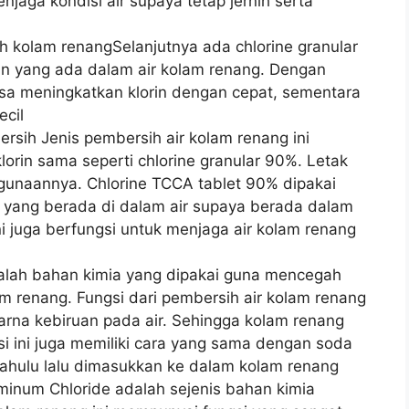
jaga kondisi air supaya tetap jernih serta
h kolam renangSelanjutnya ada chlorine granular
n yang ada dalam air kolam renang. Dengan
 bisa meningkatkan klorin dengan cepat, sementara
ecil
rsih Jenis pembersih air kolam renang ini
lorin sama seperti chlorine granular 90%. Letak
gunaannya. Chlorine TCCA tablet 90% dipakai
 yang berada di dalam air supaya berada dalam
 ini juga berfungsi untuk menjaga air kolam renang
adalah bahan kimia yang dipakai guna mencegah
m renang. Fungsi dari pembersih air kolam renang
arna kebiruan pada air. Sehingga kolam renang
ssi ini juga memiliki cara yang sama dengan soda
dahulu lalu dimasukkan ke dalam kolam renang
uminum Chloride adalah sejenis bahan kimia