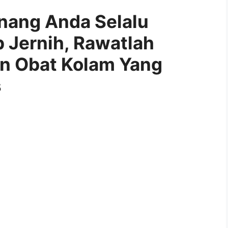
enang Anda Selalu
p Jernih, Rawatlah
an Obat Kolam Yang
s