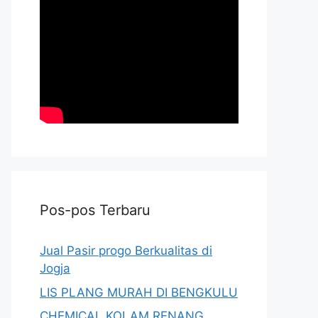
Pos-pos Terbaru
Jual Pasir progo Berkualitas di
Jogja
LIS PLANG MURAH DI BENGKULU
CHEMICAL KOLAM RENANG