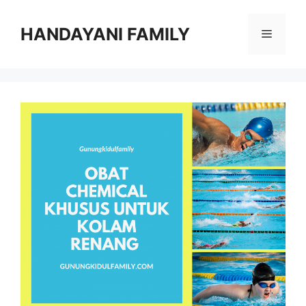
Langsung
ke
HANDAYANI FAMILY
Menu
isi