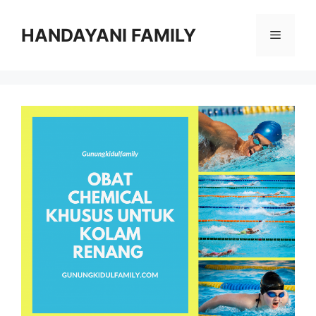
Langsung
ke
HANDAYANI FAMILY
Menu
isi