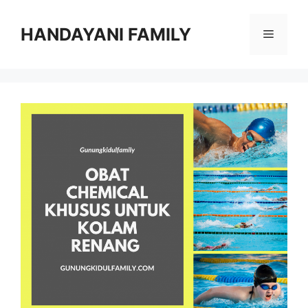
Langsung
ke
HANDAYANI FAMILY
Menu
isi