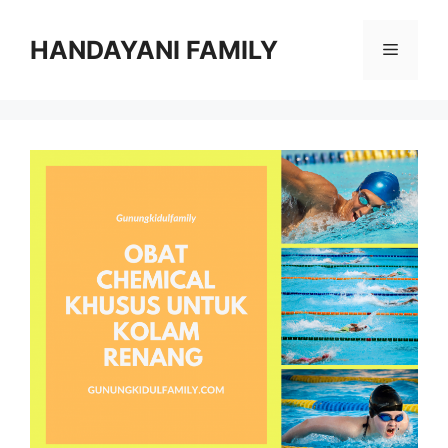
Langsung
ke
HANDAYANI FAMILY
Menu
isi