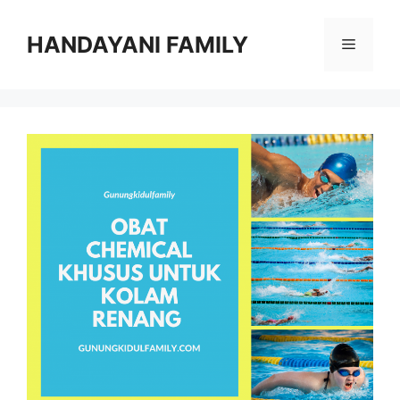
Langsung
ke
HANDAYANI FAMILY
Menu
isi