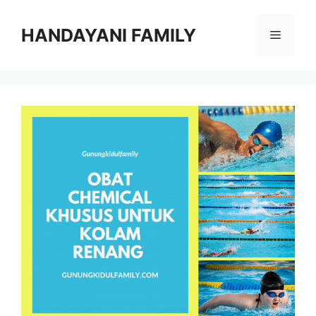
Langsung
ke
HANDAYANI FAMILY
Menu
isi