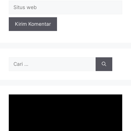
Situs
web
Cari
untuk: