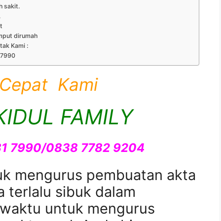
h sakit.
.
t
mput dirumah
ntak Kami :
 7990
 Cepat Kami
IDUL FAMILY
81 7990/0838 7782 9204
uk mengurus pembuatan akta
a terlalu sibuk dalam
a waktu untuk mengurus