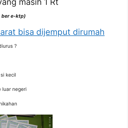
yang masih 1 Rt
 ber e-ktp)
arat bisa dijemput dirumah
diurus ?
i kecil
luar negeri
nikahan