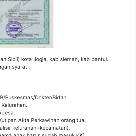
 Sipil) kota Jogja, kab sleman, kab bantul.
ngan syarat :
RB/Puskesmas/Dokter/Bidan.
i Kelurahan.
n/desa.
/Kutipan Akta Perkawinan orang tua.
galisir kelurahan+kecamatan).
 : nama anak harus sudah masuk KK).