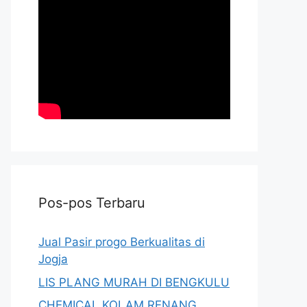
Pos-pos Terbaru
Jual Pasir progo Berkualitas di
Jogja
LIS PLANG MURAH DI BENGKULU
CHEMICAL KOLAM RENANG