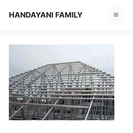
Langsung
ke
HANDAYANI FAMILY
Menu
isi