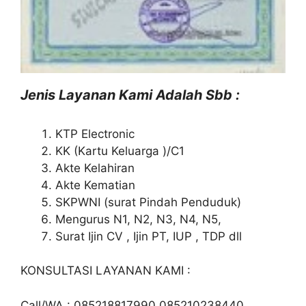
Jenis Layanan Kami Adalah Sbb :
KTP Electronic
KK (Kartu Keluarga )/C1
Akte Kelahiran
Akte Kematian
SKPWNI (surat Pindah Penduduk)
Mengurus N1, N2, N3, N4, N5,
Surat Ijin CV , Ijin PT, IUP , TDP dll
KONSULTASI LAYANAN KAMI :
Call/WA : 085218817990 085210238440