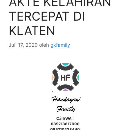
AKTE KELAHIRAN
TERCEPAT DI
KLATEN
Juli 17, 2020
oleh
gkfamily
Call/WA :
085218817990
085210238440