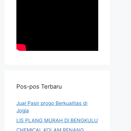
Pos-pos Terbaru
Jual Pasir progo Berkualitas di
Jogja
LIS PLANG MURAH DI BENGKULU
CHEMICAL KOLAM RENANG