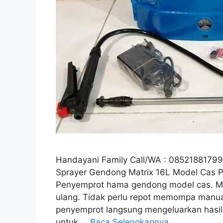
Handayani Family Call/WA : 08521881
Sprayer Gendong Matrix 16L Model Cas Pr
Penyemprot hama gendong model cas. Men
ulang. Tidak perlu repot memompa manual
penyemprot langsung mengeluarkan hasil
untuk …
Baca Selengkapnya