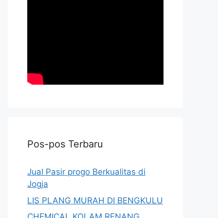
Pos-pos Terbaru
Jual Pasir progo Berkualitas di
Jogja
LIS PLANG MURAH DI BENGKULU
CHEMICAL KOLAM RENANG