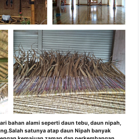
ri bahan alami seperti daun tebu, daun nipah,
ang.Salah satunya atap daun Nipah banyak
g dengan kemajuan zaman dan perkembangan