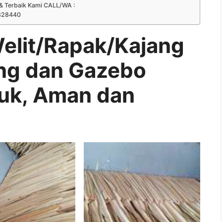
& Terbaik Kami CALL/WA :
328440
lit/Rapak/Kajang
ng dan Gazebo
juk, Aman dan