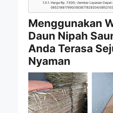
Harga Rp. 7.500;-/lembar Layanan Cepat 
085218817990/083877829204/085210
Menggunakan We
Daun Nipah Sau
Anda Terasa Se
Nyaman