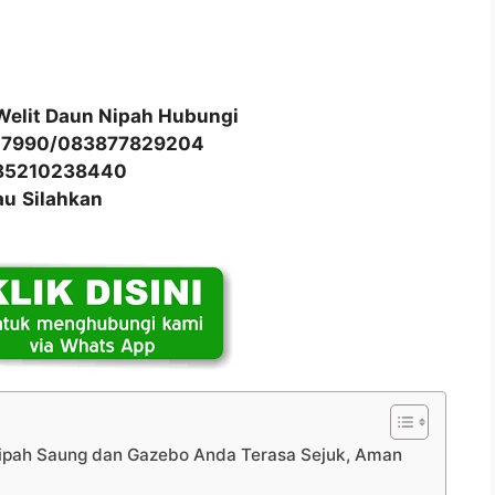
Welit Daun Nipah Hubungi
17990/083877829204
85210238440
au
Silahkan
ipah Saung dan Gazebo Anda Terasa Sejuk, Aman