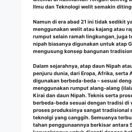
Ilmu dan Teknologi welit semakin diting
Namun di era abad 21 ini tidak sedikit 
menggunakan welit atau kajang atau r
rumput selain ramah lingkungan, juga t
nipah biasanya digunakan untuk atap G
mengusung konsep bangunan tradision
Dalam sejarahnya, atap daun Nipah atau
penjuru dunia, dari Eropa, Afrika, sert
digunakan berbeda-beda – sesuai denga
menggunakan rumput alang-alang (ilala
Kirai dan daun Nipah. Teknis serta p
berbeda-beda sesuai dengan tradisi di
proses produksinya sangat tradisional
teknolgi yang canggih. Semuanya terbu
tahan penggunaannya berkisar antara 5