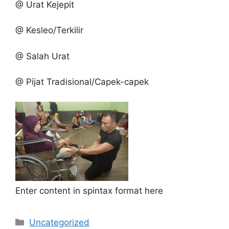
@ Urat Kejepit
@ Kesleo/Terkilir
@ Salah Urat
@ Pijat Tradisional/Capek-capek
Enter content in spintax format here
Kategori
Uncategorized