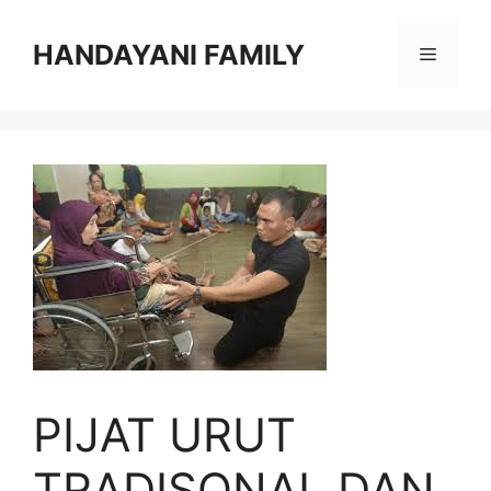
Langsung
ke
HANDAYANI FAMILY
Menu
isi
PIJAT URUT
TRADISONAL DAN