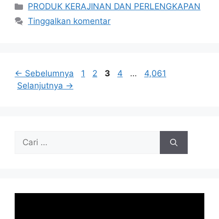
Kategori
PRODUK KERAJINAN DAN PERLENGKAPAN
Tinggalkan komentar
Halaman
Halaman
Halaman
Halaman
Halaman
←
Sebelumnya
1
2
3
4
…
4,061
Selanjutnya
→
Cari
untuk: