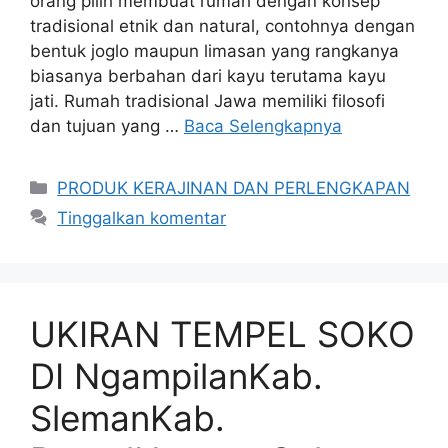
orang pilih membuat rumah dengan konsep
tradisional etnik dan natural, contohnya dengan
bentuk joglo maupun limasan yang rangkanya
biasanya berbahan dari kayu terutama kayu
jati. Rumah tradisional Jawa memiliki filosofi
dan tujuan yang …
Baca Selengkapnya
Kategori
PRODUK KERAJINAN DAN PERLENGKAPAN
Tinggalkan komentar
UKIRAN TEMPEL SOKO
DI NgampilanKab.
SlemanKab.